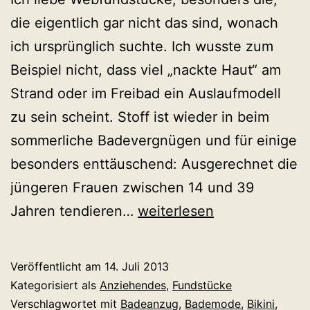
die eigentlich gar nicht das sind, wonach
ich ursprünglich suchte. Ich wusste zum
Beispiel nicht, dass viel „nackte Haut“ am
Strand oder im Freibad ein Auslaufmodell
zu sein scheint. Stoff ist wieder in beim
sommerliche Badevergnügen und für einige
besonders enttäuschend: Ausgerechnet die
jüngeren Frauen zwischen 14 und 39
Ist
Jahren tendieren…
weiterlesen
spießig
das
Veröffentlicht am
14. Juli 2013
neue
Kategorisiert als
Anziehendes
,
Fundstücke
sexy?
Verschlagwortet mit
Badeanzug
,
Bademode
,
Bikini
,