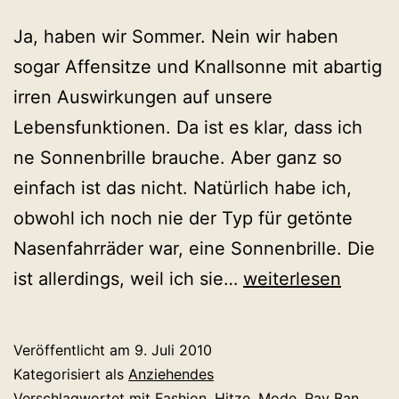
Ja, haben wir Sommer. Nein wir haben
sogar Affensitze und Knallsonne mit abartig
irren Auswirkungen auf unsere
Lebensfunktionen. Da ist es klar, dass ich
ne Sonnenbrille brauche. Aber ganz so
einfach ist das nicht. Natürlich habe ich,
obwohl ich noch nie der Typ für getönte
Nasenfahrräder war, eine Sonnenbrille. Die
Warum
ist allerdings, weil ich sie…
weiterlesen
dringend
eine
Veröffentlicht am
9. Juli 2010
Sonnenbrille
Kategorisiert als
Anziehendes
Verschlagwortet mit
Fashion
,
Hitze
,
Mode
,
Ray Ban