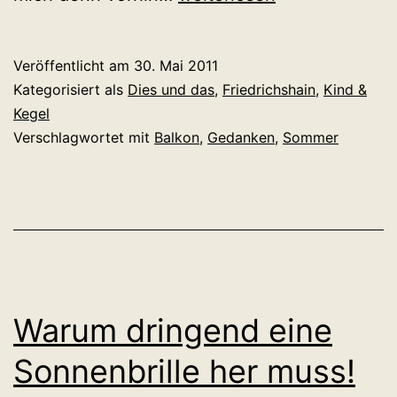
den
Dächern
Veröffentlicht am
30. Mai 2011
von
Kategorisiert als
Dies und das
,
Friedrichshain
,
Kind &
Friedrichshain
Kegel
Verschlagwortet mit
Balkon
,
Gedanken
,
Sommer
Warum dringend eine
Sonnenbrille her muss!