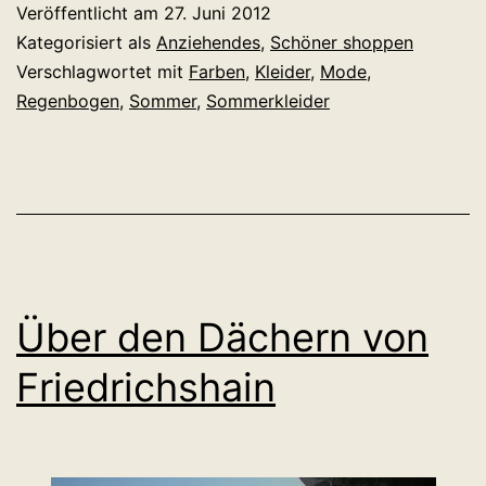
Veröffentlicht am
27. Juni 2012
her
Kategorisiert als
Anziehendes
,
Schöner shoppen
mit
Verschlagwortet mit
Farben
,
Kleider
,
Mode
,
Regenbogen
,
Sommer
,
Sommerkleider
dem
Sommer!
Über den Dächern von
Friedrichshain