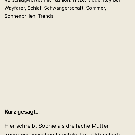
her
Wayfarer
,
Schlaf
,
Schwangerschaft
,
Sommer
,
muss!
Sonnenbrillen
,
Trends
Kurz gesagt…
Hier schreibt Sophie als dreifache Mutter
irgendwo zwischen Lifestyle, Latte Macchiato