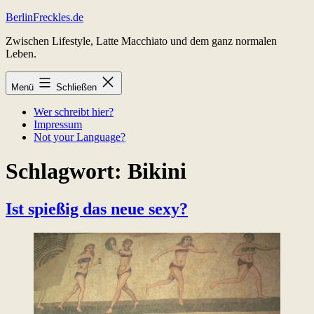
Zum
BerlinFreckles.de
Inhalt
Zwischen Lifestyle, Latte Macchiato und dem ganz normalen
springen
Leben.
Menü
Schließen
Wer schreibt hier?
Impressum
Not your Language?
Schlagwort:
Bikini
Ist spießig das neue sexy?