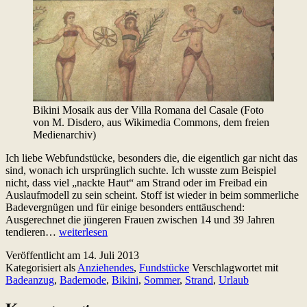
Bikini Mosaik aus der Villa Romana del Casale (Foto
von M. Disdero, aus Wikimedia Commons, dem freien
Medienarchiv)
Ich liebe Webfundstücke, besonders die, die eigentlich gar nicht das
sind, wonach ich ursprünglich suchte. Ich wusste zum Beispiel
nicht, dass viel „nackte Haut“ am Strand oder im Freibad ein
Auslaufmodell zu sein scheint. Stoff ist wieder in beim sommerliche
Badevergnügen und für einige besonders enttäuschend:
Ausgerechnet die jüngeren Frauen zwischen 14 und 39 Jahren
Ist
tendieren…
weiterlesen
spießig
Veröffentlicht am
14. Juli 2013
das
Kategorisiert als
Anziehendes
,
Fundstücke
Verschlagwortet mit
neue
Badeanzug
,
Bademode
,
Bikini
,
Sommer
,
Strand
,
Urlaub
sexy?