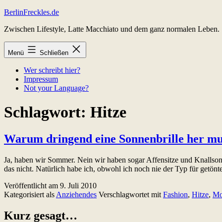
Zum
BerlinFreckles.de
Inhalt
Zwischen Lifestyle, Latte Macchiato und dem ganz normalen Leben.
springen
Menü
Schließen
Wer schreibt hier?
Impressum
Not your Language?
Schlagwort:
Hitze
Warum dringend eine Sonnenbrille her mu
Ja, haben wir Sommer. Nein wir haben sogar Affensitze und Knallsonne
das nicht. Natürlich habe ich, obwohl ich noch nie der Typ für getönt
Veröffentlicht am
9. Juli 2010
Kategorisiert als
Anziehendes
Verschlagwortet mit
Fashion
,
Hitze
,
Mo
Kurz gesagt…