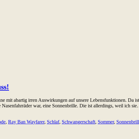
ss!
 mit abartig irren Auswirkungen auf unsere Lebensfunktionen. Da ist e
e Nasenfahrräder war, eine Sonnenbrille. Die ist allerdings, weil ich s
de
,
Ray Ban Wayfarer
,
Schlaf
,
Schwangerschaft
,
Sommer
,
Sonnenbril