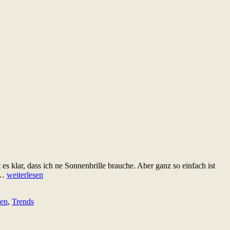
s klar, dass ich ne Sonnenbrille brauche. Aber ganz so einfach ist
Warum
ie…
weiterlesen
dringend
eine
len
,
Trends
Sonnenbrille
her
muss!