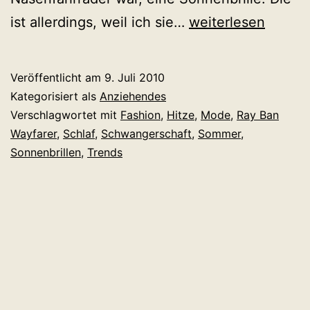
Warum
ist allerdings, weil ich sie…
weiterlesen
dringend
eine
Veröffentlicht am
9. Juli 2010
Sonnenbrille
Kategorisiert als
Anziehendes
her
Verschlagwortet mit
Fashion
,
Hitze
,
Mode
,
Ray Ban
Wayfarer
,
Schlaf
,
Schwangerschaft
,
Sommer
,
muss!
Sonnenbrillen
,
Trends