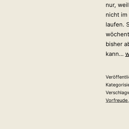
nur, wei
nicht im
laufen. 
wöchentl
bisher a
B
kann…
w
u
V
Veröffentl
Kategorisi
Verschlag
Vorfreude