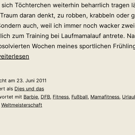
l sich Töchterchen weiterhin beharrlich tragen l
 Traum daran denkt, zu robben, krabbeln oder g
Sondern auch, weil ich immer noch wacker zwe
ich zum Training bei Laufmamalauf antrete. N
bsolvierten Wochen meines sportlichen Frühlin
ilanz
eiterlesen
nd
orfreude
icht am
23. Juni 2011
ert als
Dies und das
wortet mit
Barbie
,
DFB
,
Fitness
,
Fußball
,
Mamafitness
,
Urlau
,
Weltmeisterschaft