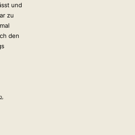
ässt und
ar zu
imal
ach den
gs
b
,