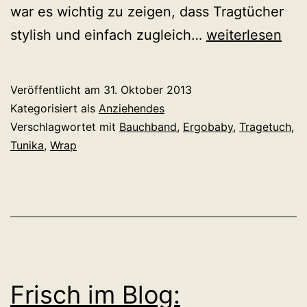
war es wichtig zu zeigen, dass Tragtücher
Ein
stylish und einfach zugleich…
weiterlesen
Tragetuch
in
Veröffentlicht am
31. Oktober 2013
der
Kategorisiert als
Anziehendes
Schwangerscha
Verschlagwortet mit
Bauchband
,
Ergobaby
,
Tragetuch
,
Tunika
,
Wrap
Frisch im Blog: