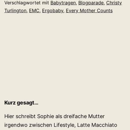
Verschlagwortet mit
Babytragen
,
Blogparade
,
Christy
Turlington
,
EMC
,
Ergobaby
,
Every Mother Counts
Kurz gesagt…
Hier schreibt Sophie als dreifache Mutter
irgendwo zwischen Lifestyle, Latte Macchiato