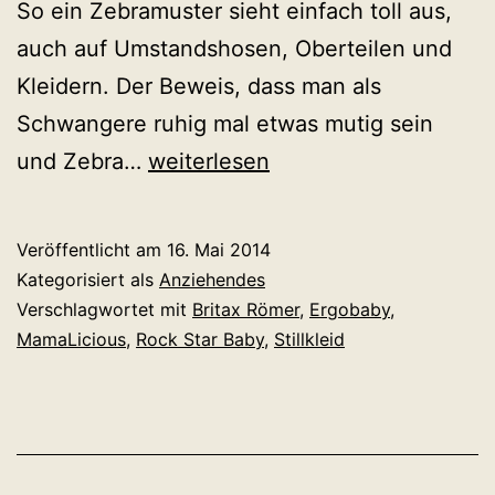
So ein Zebramuster sieht einfach toll aus,
auch auf Umstandshosen, Oberteilen und
Kleidern. Der Beweis, dass man als
Schwangere ruhig mal etwas mutig sein
Tierisch
und Zebra…
weiterlesen
schön
schwanger
Veröffentlicht am
16. Mai 2014
mit
Kategorisiert als
Anziehendes
Zebramuster
Verschlagwortet mit
Britax Römer
,
Ergobaby
,
MamaLicious
,
Rock Star Baby
,
Stillkleid