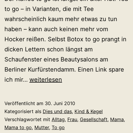
to go – in Varianten, die mit Tee
wahrscheinlich kaum mehr etwas zu tun
haben – kann auch keinen mehr vom
Hocker reißen. Selbst Botox to go prangt in
dicken Lettern schon längst am
Schaufenster eines Beautysalons am
Berliner Kurfürstendamm. Einen Link spare
Mama
ich mir…
weiterlesen
to
go.
Veröffentlicht am
30. Juni 2010
Schnell,
Kategorisiert als
Dies und das
,
Kind & Kegel
handlich
Verschlagwortet mit
Alltag
,
Frau
,
Gesellschaft
,
Mama
,
Mama to go
,
Mutter
,
To go
und