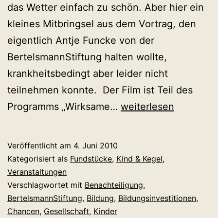
das Wetter einfach zu schön. Aber hier ein
kleines Mitbringsel aus dem Vortrag, den
eigentlich Antje Funcke von der
BertelsmannStiftung halten wollte,
krankheitsbedingt aber leider nicht
teilnehmen konnte. Der Film ist Teil des
Sparen
Programms „Wirksame…
weiterlesen
ist
teuer!
Veröffentlicht am
4. Juni 2010
Kleiner
Kategorisiert als
Fundstücke
,
Kind & Kegel
,
Film
Veranstaltungen
Verschlagwortet mit
Benachteiligung
,
zu
BertelsmannStiftung
,
Bildung
,
Bildungsinvestitionen
,
Bildungsinvestitionen
Chancen
,
Gesellschaft
,
Kinder