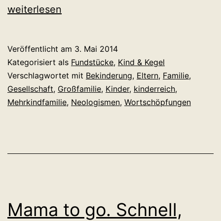
ist
weiterlesen
kein
Tabu!
Veröffentlicht am
3. Mai 2014
Kategorisiert als
Fundstücke
,
Kind & Kegel
Verschlagwortet mit
Bekinderung
,
Eltern
,
Familie
,
Gesellschaft
,
Großfamilie
,
Kinder
,
kinderreich
,
Mehrkindfamilie
,
Neologismen
,
Wortschöpfungen
Mama to go. Schnell,