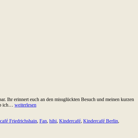
r. Ihr erinnert euch an den missglückten Besuch und meinen kurzen
Auf
 ob ich…
weiterlesen
die
Schnelle:
café Friedrichshain
,
Fan
,
hihi
,
Kindercafé
,
Kindercafé Berlin
,
Mumpelmonster-
Montag
in
der