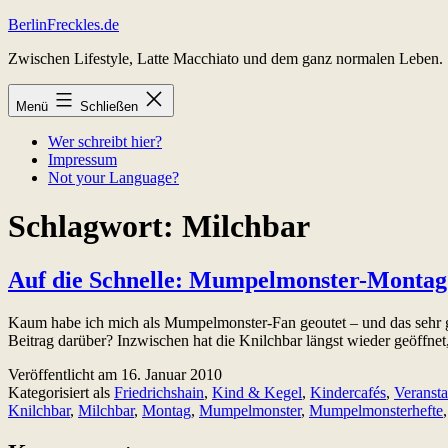
Zum
BerlinFreckles.de
Inhalt
Zwischen Lifestyle, Latte Macchiato und dem ganz normalen Leben.
springen
Menü
Schließen
Wer schreibt hier?
Impressum
Not your Language?
Schlagwort:
Milchbar
Auf die Schnelle: Mumpelmonster-Montag 
Kaum habe ich mich als Mumpelmonster-Fan geoutet – und das sehr g
Beitrag darüber? Inzwischen hat die Knilchbar längst wieder geöffne
Veröffentlicht am
16. Januar 2010
Kategorisiert als
Friedrichshain
,
Kind & Kegel
,
Kindercafés
,
Veransta
Knilchbar
,
Milchbar
,
Montag
,
Mumpelmonster
,
Mumpelmonsterhefte