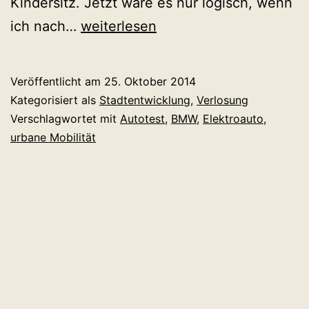
Kindersitz. Jetzt wäre es nur logisch, wenn
Der
ich nach…
weiterlesen
BMW
i3
Veröffentlicht am
25. Oktober 2014
im
Kategorisiert als
Stadtentwicklung
,
Verlosung
Familientest.
Verschlagwortet mit
Autotest
,
BMW
,
Elektroauto
,
urbane Mobilität
Ihr
seid
gefragt!