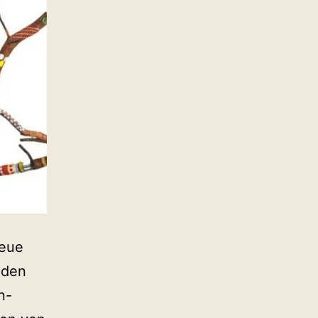
neue
 den
n-