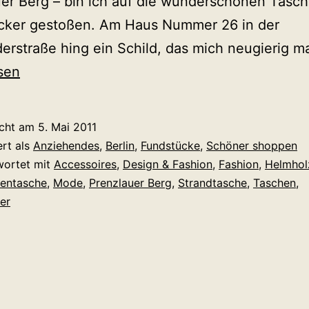
er Berg – bin ich auf die wunderschönen Tasc
ker gestoßen. Am Haus Nummer 26 in der
erstraße hing ein Schild, das mich neugierig 
sen
icht am
5. Mai 2011
ert als
Anziehendes
,
Berlin
,
Fundstücke
,
Schöner shoppen
wortet mit
Accessoires
,
Design & Fashion
,
Fashion
,
Helmhol
entasche
,
Mode
,
Prenzlauer Berg
,
Strandtasche
,
Taschen
,
er