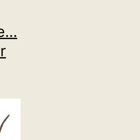
he…
r