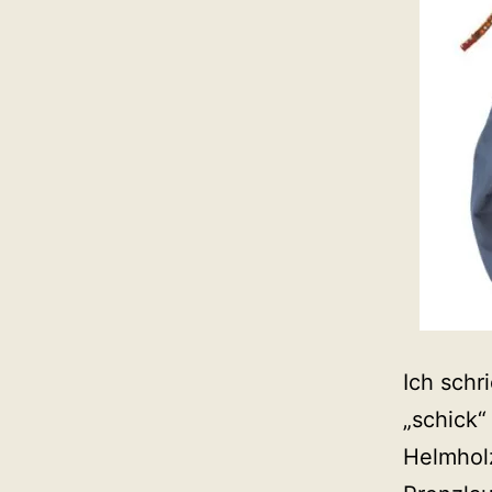
Ich schr
„schick“
Helmholz