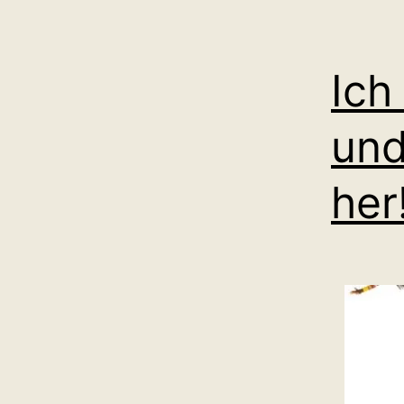
Ich
und
her