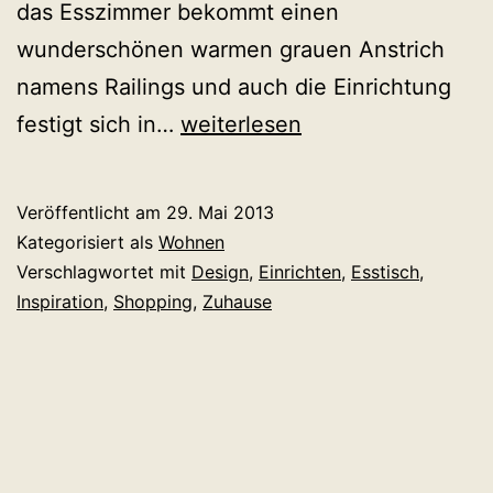
das Esszimmer bekommt einen
wunderschönen warmen grauen Anstrich
namens Railings und auch die Einrichtung
Online
festigt sich in…
weiterlesen
inspirieren
und
Veröffentlicht am
29. Mai 2013
shoppen:
Kategorisiert als
Wohnen
Neuentdeckung!
Verschlagwortet mit
Design
,
Einrichten
,
Esstisch
,
Inspiration
,
Shopping
,
Zuhause