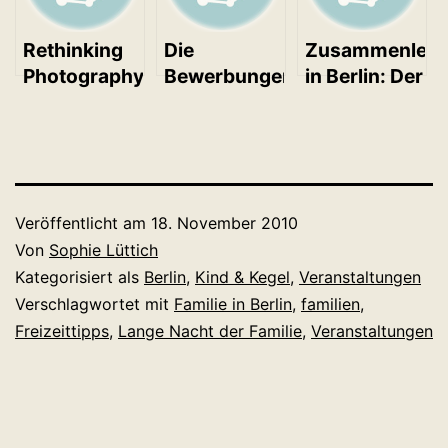
Rethinking
Die
Zusammenleb
Photography
Bewerbungen
in Berlin: Der
zur Langen
fürs DMY
Berliner
Nacht der
International
Familienberich
Museen in
Design
2011
Berlin
Festival
Berlin laufen
Veröffentlicht am
18. November 2010
Von
Sophie Lüttich
Kategorisiert als
Berlin
,
Kind & Kegel
,
Veranstaltungen
Verschlagwortet mit
Familie in Berlin
,
familien
,
Freizeittipps
,
Lange Nacht der Familie
,
Veranstaltungen