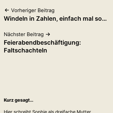
Beitragsnavigation
Vorheriger Beitrag
Windeln in Zahlen, einfach mal so…
Nächster Beitrag
Feierabendbeschäftigung:
Faltschachteln
Kurz gesagt…
Hier schreibt Sophie als dreifache Mutter