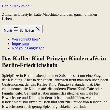
Zum
BerlinFreckles.de
Inhalt
Zwischen Lifestyle, Latte Macchiato und dem ganz normalen
springen
Leben.
Menü
Schließen
Wer schreibt hier?
Impressum
Not your Language?
Das Kaffee-Kind-Prinzip: Kindercafés in
Berlin-Friedrichshain
Spielplätze in Berlin haben ja immer Saison, es ist nur eine Frage
der Kleidung. Aber in der kalten Jahreszeit freut man sich über jeden
Gastronomen, der das Kaffee-Kind-Prinzip verstanden hat. Die
einen nennen sie Kindercafé, die anderen Eltern-Kind-Café oder
Familiencafé. Gemeint ist aber immer das gleiche: ein Café für
Erwachsene und Kinder, in dem sich alle wohlfühlen, weil die
Kinder nicht still sitzen müssen und sehr zur Freude von Kinder und
Erwachsenen auch genug Spielmöglichkeiten vorfinden.