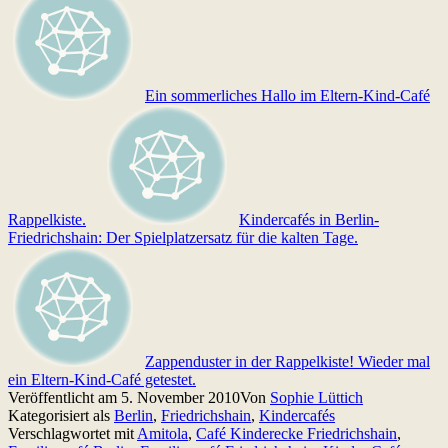
Ein sommerliches Hallo im Eltern-Kind-Café
Rappelkiste.
Kindercafés in Berlin-
Friedrichshain: Der Spielplatzersatz für die kalten Tage.
Zappenduster in der Rappelkiste! Wieder mal
ein Eltern-Kind-Café getestet.
Veröffentlicht am
5. November 2010
Von
Sophie Lüttich
Kategorisiert als
Berlin
,
Friedrichshain
,
Kindercafés
Verschlagwortet mit
Amitola
,
Café Kinderecke Friedrichshain
,