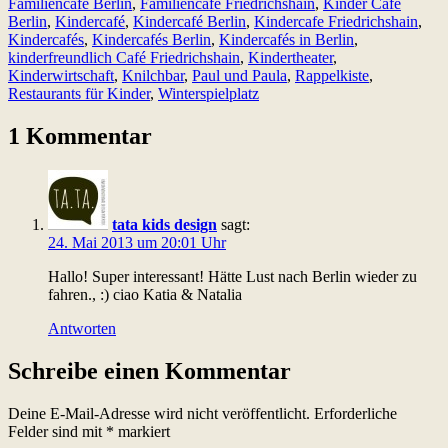
Familiencafé Berlin
,
Familiencafé Friedrichshain
,
Kinder Café
Berlin
,
Kindercafé
,
Kindercafé Berlin
,
Kindercafe Friedrichshain
,
Kindercafés
,
Kindercafés Berlin
,
Kindercafés in Berlin
,
kinderfreundlich Café Friedrichshain
,
Kindertheater
,
Kinderwirtschaft
,
Knilchbar
,
Paul und Paula
,
Rappelkiste
,
Restaurants für Kinder
,
Winterspielplatz
1 Kommentar
tata kids design
sagt:
24. Mai 2013 um 20:01 Uhr
Hallo! Super interessant! Hätte Lust nach Berlin wieder zu
fahren., :) ciao Katia & Natalia
Antworten
Schreibe einen Kommentar
Deine E-Mail-Adresse wird nicht veröffentlicht.
Erforderliche
Felder sind mit
*
markiert