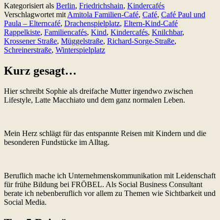
Kategorisiert als
Berlin
,
Friedrichshain
,
Kindercafés
Friedrichshain:
Verschlagwortet mit
Amitola Familien-Café
,
Café
,
Café Paul und
Der
Paula – Elterncafé
,
Drachenspielplatz
,
Eltern-Kind-Café
Spielplatzersatz
Rappelkiste
,
Familiencafés
,
Kind
,
Kindercafés
,
Knilchbar
,
für
Krossener Straße
,
Müggelstraße
,
Richard-Sorge-Straße
,
die
Schreinerstraße
,
Winterspielplatz
kalten
Tage.
Kurz gesagt…
Hier schreibt Sophie als dreifache Mutter irgendwo zwischen
Lifestyle, Latte Macchiato und dem ganz normalen Leben.
Mein Herz schlägt für das entspannte Reisen mit Kindern und die
besonderen Fundstücke im Alltag.
Beruflich mache ich Unternehmenskommunikation mit Leidenschaft
für frühe Bildung bei FRÖBEL. Als Social Business Consultant
berate ich nebenberuflich vor allem zu Themen wie Sichtbarkeit und
Social Media.