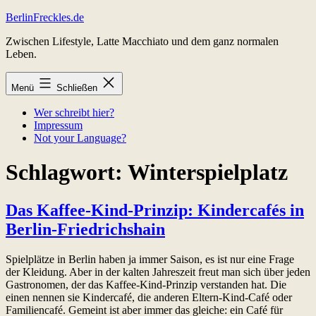
Zum
BerlinFreckles.de
Inhalt
Zwischen Lifestyle, Latte Macchiato und dem ganz normalen
springen
Leben.
Menü
Schließen
Wer schreibt hier?
Impressum
Not your Language?
Schlagwort:
Winterspielplatz
Das Kaffee-Kind-Prinzip: Kindercafés in
Berlin-Friedrichshain
Spielplätze in Berlin haben ja immer Saison, es ist nur eine Frage
der Kleidung. Aber in der kalten Jahreszeit freut man sich über jeden
Gastronomen, der das Kaffee-Kind-Prinzip verstanden hat. Die
einen nennen sie Kindercafé, die anderen Eltern-Kind-Café oder
Familiencafé. Gemeint ist aber immer das gleiche: ein Café für