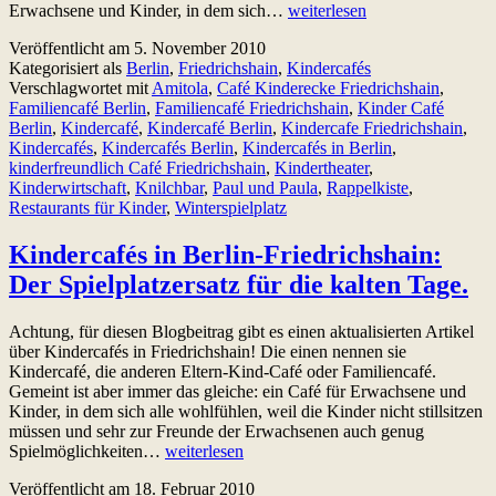
Das
Erwachsene und Kinder, in dem sich…
weiterlesen
Kaffee-
Veröffentlicht am
5. November 2010
Kind-
Kategorisiert als
Berlin
,
Friedrichshain
,
Kindercafés
Prinzip:
Verschlagwortet mit
Amitola
,
Café Kinderecke Friedrichshain
,
Kindercafés
Familiencafé Berlin
,
Familiencafé Friedrichshain
,
Kinder Café
in
Berlin
,
Kindercafé
,
Kindercafé Berlin
,
Kindercafe Friedrichshain
,
Berlin-
Kindercafés
,
Kindercafés Berlin
,
Kindercafés in Berlin
,
Friedrichshain
kinderfreundlich Café Friedrichshain
,
Kindertheater
,
Kinderwirtschaft
,
Knilchbar
,
Paul und Paula
,
Rappelkiste
,
Restaurants für Kinder
,
Winterspielplatz
Kindercafés in Berlin-Friedrichshain:
Der Spielplatzersatz für die kalten Tage.
Achtung, für diesen Blogbeitrag gibt es einen aktualisierten Artikel
über Kindercafés in Friedrichshain! Die einen nennen sie
Kindercafé, die anderen Eltern-Kind-Café oder Familiencafé.
Gemeint ist aber immer das gleiche: ein Café für Erwachsene und
Kinder, in dem sich alle wohlfühlen, weil die Kinder nicht stillsitzen
müssen und sehr zur Freunde der Erwachsenen auch genug
Kindercafés
Spielmöglichkeiten…
weiterlesen
in
Veröffentlicht am
18. Februar 2010
Berlin-