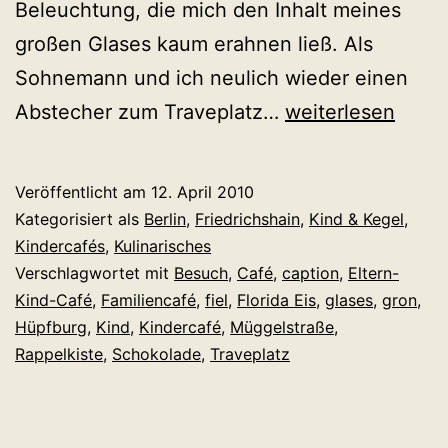
Beleuchtung, die mich den Inhalt meines
großen Glases kaum erahnen ließ. Als
Sohnemann und ich neulich wieder einen
Ein
Abstecher zum Traveplatz…
weiterlesen
sommerliches
Hallo
Veröffentlicht am
12. April 2010
im
Kategorisiert als
Berlin
,
Friedrichshain
,
Kind & Kegel
,
Eltern-
Kindercafés
,
Kulinarisches
Verschlagwortet mit
Besuch
,
Café
,
caption
,
Eltern-
Kind-
Kind-Café
,
Familiencafé
,
fiel
,
Florida Eis
,
glases
,
gron
,
Café
Hüpfburg
,
Kind
,
Kindercafé
,
Müggelstraße
,
Rappelkiste.
Rappelkiste
,
Schokolade
,
Traveplatz