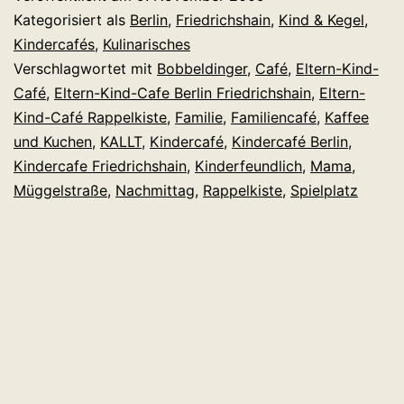
Rappelkiste!
Kategorisiert als
Berlin
,
Friedrichshain
,
Kind & Kegel
,
Wieder
Kindercafés
,
Kulinarisches
Verschlagwortet mit
Bobbeldinger
,
Café
,
Eltern-Kind-
mal
Café
,
Eltern-Kind-Cafe Berlin Friedrichshain
,
Eltern-
ein
Kind-Café Rappelkiste
,
Familie
,
Familiencafé
,
Kaffee
Eltern-
und Kuchen
,
KALLT
,
Kindercafé
,
Kindercafé Berlin
,
Kindercafe Friedrichshain
,
Kinderfeundlich
Kind-
,
Mama
,
Müggelstraße
,
Nachmittag
,
Rappelkiste
,
Spielplatz
Café
getestet.