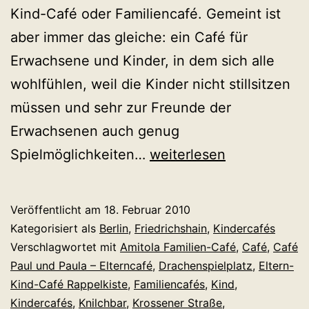
Kind-Café oder Familiencafé. Gemeint ist
aber immer das gleiche: ein Café für
Erwachsene und Kinder, in dem sich alle
wohlfühlen, weil die Kinder nicht stillsitzen
müssen und sehr zur Freunde der
Erwachsenen auch genug
Kindercafés
Spielmöglichkeiten…
weiterlesen
in
Berlin-
Veröffentlicht am
18. Februar 2010
Friedrichshain:
Kategorisiert als
Berlin
,
Friedrichshain
,
Kindercafés
Der
Verschlagwortet mit
Amitola Familien-Café
,
Café
,
Café
Paul und Paula – Elterncafé
,
Drachenspielplatz
,
Eltern-
Spielplatzersatz
Kind-Café Rappelkiste
,
Familiencafés
,
Kind
,
für
Kindercafés
,
Knilchbar
,
Krossener Straße
,