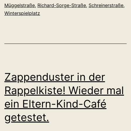
die
Müggelstraße
,
Richard-Sorge-Straße
,
Schreinerstraße
,
Winterspielplatz
kalten
Tage.
Zappenduster in der
Rappelkiste! Wieder mal
ein Eltern-Kind-Café
getestet.