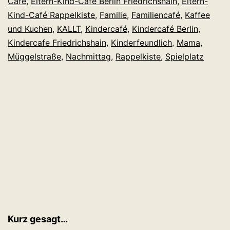
Café
,
Eltern-Kind-Cafe Berlin Friedrichshain
,
Eltern-
ein
Kind-Café Rappelkiste
,
Familie
,
Familiencafé
,
Kaffee
Eltern-
und Kuchen
,
KALLT
,
Kindercafé
,
Kindercafé Berlin
,
Kindercafe Friedrichshain
,
Kinderfeundlich
Kind-
,
Mama
,
Müggelstraße
,
Nachmittag
,
Rappelkiste
,
Spielplatz
Café
getestet.
Kurz gesagt…