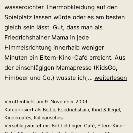
wasserdichter Thermobkleidung auf den
Spielplatz lassen würde oder es am besten
gleich sein lässt. Gut, dass man als
Friedrichshainer Mama in jede
Himmelsrichtung innerhalb weniger
Minuten ein Eltern-Kind-Café erreicht. Aus
der einschlägigen Mamapresse (KidsGo,
Zappenduste
Himbeer und Co.) wusste ich,…
weiterlesen
in
der
Veröffentlicht am
9. November 2009
Rappelkiste!
Kategorisiert als
Berlin
,
Friedrichshain
,
Kind & Kegel
,
Wieder
Kindercafés
,
Kulinarisches
Verschlagwortet mit
Bobbeldinger
,
Café
,
Eltern-Kind-
mal