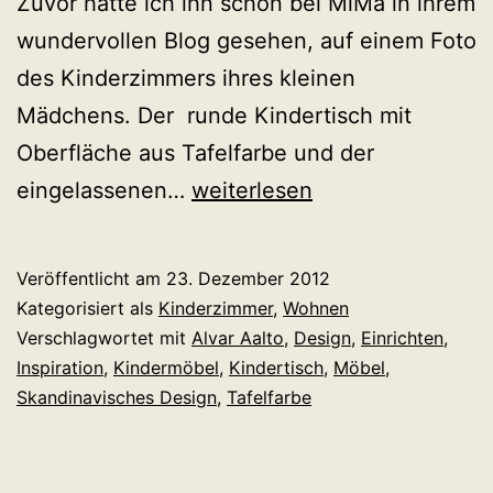
Zuvor hatte ich ihn schon bei MiMa in ihrem
wundervollen Blog gesehen, auf einem Foto
des Kinderzimmers ihres kleinen
Mädchens. Der runde Kindertisch mit
Oberfläche aus Tafelfarbe und der
Alvar
eingelassenen…
weiterlesen
Aalto
fürs
Veröffentlicht am
23. Dezember 2012
Kinderzimmer:
Kategorisiert als
Kinderzimmer
,
Wohnen
Original
Verschlagwortet mit
Alvar Aalto
,
Design
,
Einrichten
,
Inspiration
,
Kindermöbel
,
Kindertisch
,
Möbel
,
und
Skandinavisches Design
,
Tafelfarbe
Kopie(n)