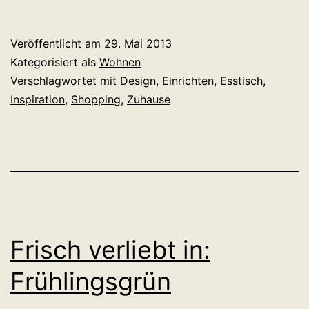
inspirieren
und
Veröffentlicht am
29. Mai 2013
shoppen:
Kategorisiert als
Wohnen
Neuentdeckung!
Verschlagwortet mit
Design
,
Einrichten
,
Esstisch
,
Inspiration
,
Shopping
,
Zuhause
Frisch verliebt in:
Frühlingsgrün