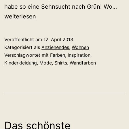
Fris
habe so eine Sehnsucht nach Grün! Wo…
verl
weiterlesen
in:
Früh
Veröffentlicht am
12. April 2013
Kategorisiert als
Anziehendes
,
Wohnen
Verschlagwortet mit
Farben
,
Inspiration
,
Kinderkleidung
,
Mode
,
Shirts
,
Wandfarben
Das schönste