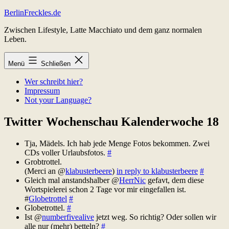
Zum
BerlinFreckles.de
Inhalt
Zwischen Lifestyle, Latte Macchiato und dem ganz normalen
springen
Leben.
Menü
Schließen
Wer schreibt hier?
Impressum
Not your Language?
Twitter Wochenschau Kalenderwoche 18
Tja, Mädels. Ich hab jede Menge Fotos bekommen. Zwei
CDs voller Urlaubsfotos.
#
Grobtrottel.
(Merci an @
klabusterbeere
)
in reply to klabusterbeere
#
Gleich mal anstandshalber @
HerrNic
gefavt, dem diese
Wortspielerei schon 2 Tage vor mir eingefallen ist.
#
Globetrottel
#
Globetrottel.
#
Ist @
numberfivealive
jetzt weg. So richtig? Oder sollen wir
alle nur (mehr) betteln?
#