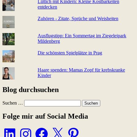
Lüttich mit Kindern: Kleine Kostbarkeiten
entdecken
Zuhören - Zitate, Sprüche und Weisheiten
Ausflugstipp: Ein Sommertag im Ziegeleipark
Mildenberg
Die schönsten Spielplätze in Prag
Haare spenden: Mamas Zopf für krebskranke
Kinder
Blog durchsuchen
Suchen …
Folge mir auf Social Media
LinkedIn
Instagram
Facebook
X
Pinterest