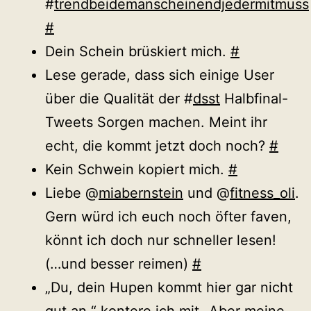
#
trendbeidemanscheinendjedermitmuss
#
Dein Schein brüskiert mich.
#
Lese gerade, dass sich einige User
über die Qualität der #
dsst
Halbfinal-
Tweets Sorgen machen. Meint ihr
echt, die kommt jetzt doch noch?
#
Kein Schwein kopiert mich.
#
Liebe @
miabernstein
und @
fitness_oli
.
Gern würd ich euch noch öfter faven,
könnt ich doch nur schneller lesen!
(…und besser reimen)
#
„Du, dein Hupen kommt hier gar nicht
gut an.“ kontere ich mit „Aber meine