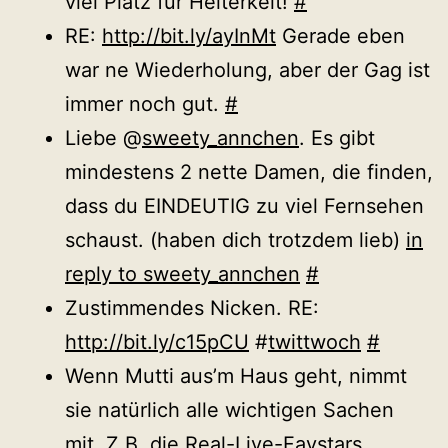
viel Platz für Heiterkeit!
#
RE:
http://bit.ly/ayInMt
Gerade eben
war ne Wiederholung, aber der Gag ist
immer noch gut.
#
Liebe @
sweety_annchen
. Es gibt
mindestens 2 nette Damen, die finden,
dass du EINDEUTIG zu viel Fernsehen
schaust. (haben dich trotzdem lieb)
in
reply to sweety_annchen
#
Zustimmendes Nicken. RE:
http://bit.ly/c15pCU
#
twittwoch
#
Wenn Mutti aus’m Haus geht, nimmt
sie natürlich alle wichtigen Sachen
mit. Z.B. die Real-Live-Favstars.