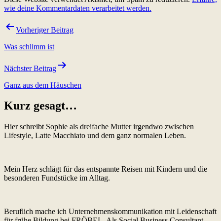
wie deine Kommentardaten verarbeitet werden.
Beitragsnavigation
Vorheriger Beitrag
Was schlimm ist
Nächster Beitrag
Ganz aus dem Häuschen
Kurz gesagt…
Hier schreibt Sophie als dreifache Mutter irgendwo zwischen
Lifestyle, Latte Macchiato und dem ganz normalen Leben.
Mein Herz schlägt für das entspannte Reisen mit Kindern und die
besonderen Fundstücke im Alltag.
Beruflich mache ich Unternehmenskommunikation mit Leidenschaft
für frühe Bildung bei FRÖBEL. Als Social Business Consultant