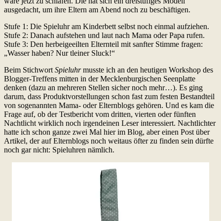
wäre jetzt zu schlafen. Die hat sich ein dreistufiges Modell
ausgedacht, um ihre Eltern am Abend noch zu beschäftigen.
Stufe 1: Die Spieluhr am Kinderbett selbst noch einmal aufziehen.
Stufe 2: Danach aufstehen und laut nach Mama oder Papa rufen.
Stufe 3: Den herbeigeeilten Elternteil mit sanfter Stimme fragen:
„Wasser haben? Nur tleiner Sluck!“
Beim Stichwort
Spieluhr
musste ich an den heutigen Workshop des
Blogger-Treffens mitten in der Mecklenburgischen Seenplatte
denken (dazu an mehreren Stellen sicher noch mehr…). Es ging
darum, dass Produktvorstellungen schon fast zum festen Bestandteil
von sogenannten Mama- oder Elternblogs gehören. Und es kam die
Frage auf, ob der Testbericht vom dritten, vierten oder fünften
Nachtlicht wirklich noch irgendeinen Leser interessiert. Nachtlichter
hatte ich schon ganze zwei Mal hier im Blog, aber einen Post über
Artikel, der auf Elternblogs noch weitaus öfter zu finden sein dürfte
noch gar nicht: Spieluhren nämlich.