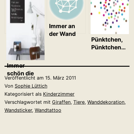
Immer an
der Wand
Pünktchen,
lang
Pünktchen…
Immer
schön die
Veröffentlicht am
15. März 2011
Übersicht
Von
Sophie Lüttich
behalten
Kategorisiert als
Kinderzimmer
Verschlagwortet mit
Giraffen
,
Tiere
,
Wanddekoration
,
Wandsticker
,
Wandtattoo