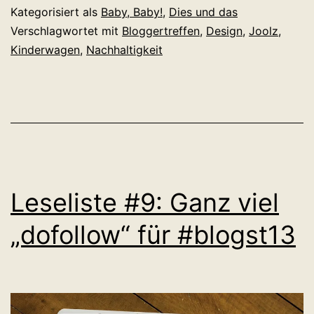
gucken…
Kategorisiert als
Baby, Baby!
,
Dies und das
Verschlagwortet mit
Bloggertreffen
,
Design
,
Joolz
,
Kinderwagen
,
Nachhaltigkeit
Leseliste #9: Ganz viel
„dofollow“ für #blogst13