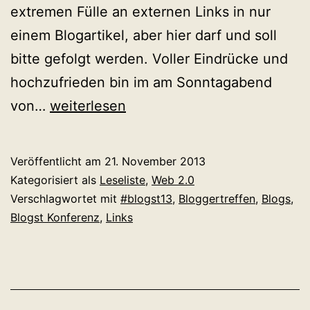
extremen Fülle an externen Links in nur
einem Blogartikel, aber hier darf und soll
bitte gefolgt werden. Voller Eindrücke und
hochzufrieden bin im am Sonntagabend
Leseliste
von…
weiterlesen
#9:
Ganz
Veröffentlicht am
21. November 2013
viel
Kategorisiert als
Leseliste
,
Web 2.0
„dofollow“
Verschlagwortet mit
#blogst13
,
Bloggertreffen
,
Blogs
,
Blogst Konferenz
,
Links
für
#blogst13