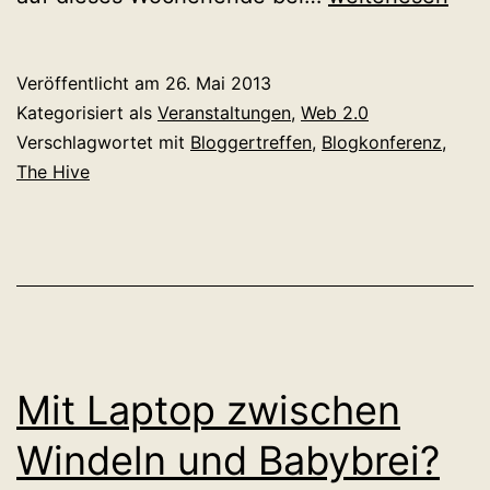
Hive
Conference
Veröffentlicht am
26. Mai 2013
Berlin
Kategorisiert als
Veranstaltungen
,
Web 2.0
und
Verschlagwortet mit
Bloggertreffen
,
Blogkonferenz
,
The Hive
das
Summen
im
Kopf
Mit Laptop zwischen
Windeln und Babybrei?