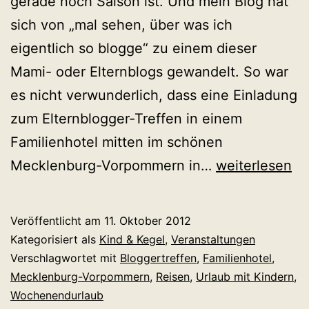
gerade noch Saison ist. Und mein Blog hat
sich von „mal sehen, über was ich
eigentlich so blogge“ zu einem dieser
Mami- oder Elternblogs gewandelt. So war
es nicht verwunderlich, dass eine Einladung
zum Elternblogger-Treffen in einem
Familienhotel mitten im schönen
Mit
Mecklenburg-Vorpommern in…
weiterlesen
Laptop
zwischen
Veröffentlicht am
11. Oktober 2012
Windeln
Kategorisiert als
Kind & Kegel
,
Veranstaltungen
und
Verschlagwortet mit
Bloggertreffen
,
Familienhotel
,
Mecklenburg-Vorpommern
,
Reisen
,
Urlaub mit Kindern
,
Babybrei?
Wochenendurlaub