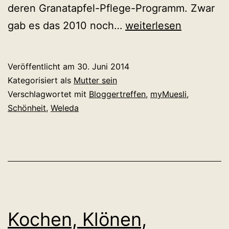
deren Granatapfel-Pflege-Programm. Zwar
Was
gab es das 2010 noch…
weiterlesen
ein
Müsli
Veröffentlicht am
30. Juni 2014
mit
Kategorisiert als
Mutter sein
Bloggertreffen
Verschlagwortet mit
Bloggertreffen
,
myMuesli
,
Schönheit
,
Weleda
zu
tun
hat
Kochen, Klönen,