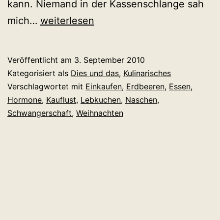
kann. Niemand in der Kassenschlange sah
Weihnachten
mich…
weiterlesen
kommt
eben
Veröffentlicht am
3. September 2010
früher
Kategorisiert als
Dies und das
,
Kulinarisches
als
Verschlagwortet mit
Einkaufen
,
Erdbeeren
,
Essen
,
Hormone
,
Kauflust
,
Lebkuchen
,
Naschen
,
wie
Schwangerschaft
,
Weihnachten
man
denkt