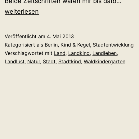
Das
Beide Zeitschriften waren mir bis dato…
Schö
weiterlesen
an
der
Veröffentlicht am
4. Mai 2013
Stadt
Kategorisiert als
Berlin
,
Kind & Kegel
,
Stadtentwicklung
ist,
Verschlagwortet mit
Land
,
Landkind
,
Landleben
,
Landlust
,
Natur
,
Stadt
,
Stadtkind
,
Waldkindergarten
dass
so
viel
Land
drum
ist.