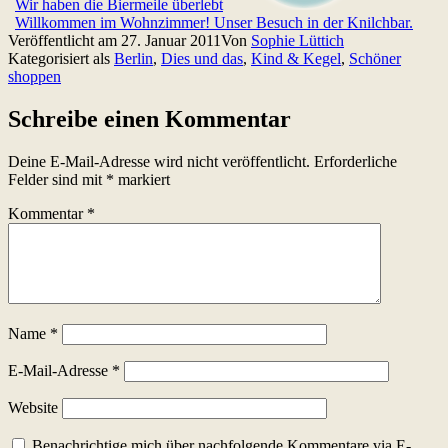
Wir haben die Biermeile überlebt
Willkommen im Wohnzimmer! Unser Besuch in der Knilchbar.
Veröffentlicht am
27. Januar 2011
Von
Sophie Lüttich
Kategorisiert als
Berlin
,
Dies und das
,
Kind & Kegel
,
Schöner
shoppen
Schreibe einen Kommentar
Deine E-Mail-Adresse wird nicht veröffentlicht.
Erforderliche
Felder sind mit
*
markiert
Kommentar
*
Name
*
E-Mail-Adresse
*
Website
Benachrichtige mich über nachfolgende Kommentare via E-