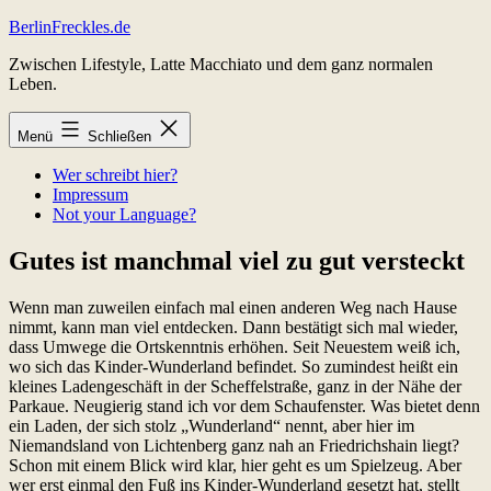
Zum
BerlinFreckles.de
Inhalt
Zwischen Lifestyle, Latte Macchiato und dem ganz normalen
springen
Leben.
Menü
Schließen
Wer schreibt hier?
Impressum
Not your Language?
Gutes ist manchmal viel zu gut versteckt
Wenn man zuweilen einfach mal einen anderen Weg nach Hause
nimmt, kann man viel entdecken. Dann bestätigt sich mal wieder,
dass Umwege die Ortskenntnis erhöhen. Seit Neuestem weiß ich,
wo sich das Kinder-Wunderland befindet. So zumindest heißt ein
kleines Ladengeschäft in der Scheffelstraße, ganz in der Nähe der
Parkaue. Neugierig stand ich vor dem Schaufenster. Was bietet denn
ein Laden, der sich stolz „Wunderland“ nennt, aber hier im
Niemandsland von Lichtenberg ganz nah an Friedrichshain liegt?
Schon mit einem Blick wird klar, hier geht es um Spielzeug. Aber
wer erst einmal den Fuß ins Kinder-Wunderland gesetzt hat, stellt