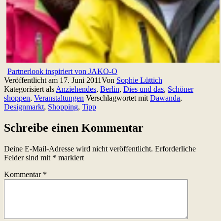
Partnerlook inspiriert von JAKO-O
Veröffentlicht am
17. Juni 2011
Von
Sophie Lüttich
Kategorisiert als
Anziehendes
,
Berlin
,
Dies und das
,
Schöner
shoppen
,
Veranstaltungen
Verschlagwortet mit
Dawanda
,
Designmarkt
,
Shopping
,
Tipp
Schreibe einen Kommentar
Deine E-Mail-Adresse wird nicht veröffentlicht.
Erforderliche
Felder sind mit
*
markiert
Kommentar
*