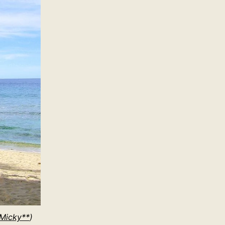
Micky**
)