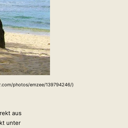
ckr.com/photos/emzee/139794246/)
irekt aus
kt unter