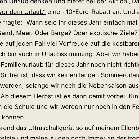
en Urlaub denken und bietet bei der
Aktion „D
vor dem Urlaub“
einen 10-Euro-Rabatt an. Und 
e
fragte: „Wann seid Ihr dieses Jahr einfach ma
and, Meer. Oder Berge? Oder exotische Ziele?“
 auf jeden Fall viel Vorfreude auf die kostbare
ich bin auch in Urlaubsstimmung. Aber wir habe
Familienurlaub für dieses Jahr noch nicht richti
 Sicher ist, dass wir keinen langen Sommerurla
werden, solange wir noch die Nebensaison au
Ab diesem Herbst ist es dann damit vorbei. Kin
 die Schule und wir werden nur noch in den Fe
n können.
end das Ultraschallgerät so auf meinem Ellen
reiste und meine Augen noch immer an der tro