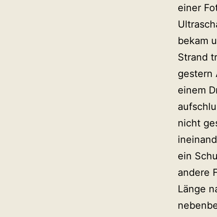
einer Fo
Ultrasc
bekam u
Strand t
gestern
einem D
aufschlu
nicht ge
ineinand
ein Schu
andere F
Länge na
nebenbei