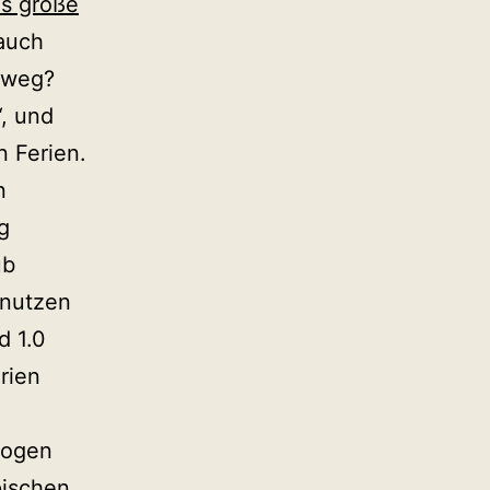
as große
auch
l weg?
, und
n Ferien.
n
g
ub
snutzen
d 1.0
rien
bogen
pischen