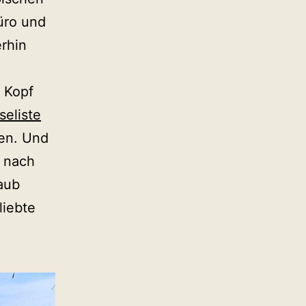
üro und
erhin
 Kopf
seliste
en. Und
z nach
aub
liebte