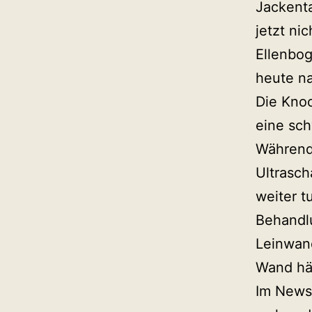
Jackenta
jetzt ni
Ellenbog
heute na
Die Knoc
eine sch
Während 
Ultrasc
weiter t
Behandl
Leinwand
Wand hä
Im Newsl