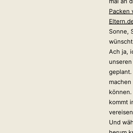
mal an d
Packen 
Eltern.d
Sonne, S
wünschte
Ach ja, 
unseren 
geplant.
machen 
können. 
kommt in
vereise
Und währ
herum k