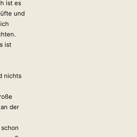
h ist es
Hüfte und
 ich
chten.
 ist
 nichts
roße
 an der
t schon