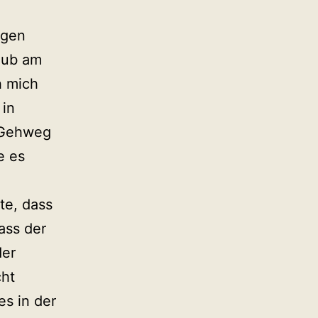
ogen
aub am
h mich
 in
 Gehweg
e es
te, dass
ass der
der
cht
es in der