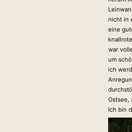
Leinwand
nicht in
eine gut
knallrot
war voll
um schö
ich wer
Anregun
durchstö
Ostsee,
Ich bin 