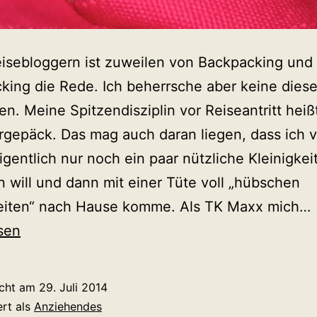
isebloggern ist zuweilen von Backpacking und
king die Rede. Ich beherrsche aber keine diese
nen. Meine Spitzendisziplin vor Reiseantritt heiß
gepäck. Das mag auch daran liegen, dass ich 
igentlich nur noch ein paar nützliche Kleinigkei
 will und dann mit einer Tüte voll „hübschen
keiten“ nach Hause komme. Als TK Maxx mich…
i
sen
K
icht am
29. Juli 2014
ert als
Anziehendes