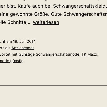
er bist. Kaufe auch bei Schwangerschaftskleid
eine gewohnte Größe. Gute Schwangerschafts
#mebyme:
lle Schnitte,…
weiterlesen
Das
wichtigste
icht am
19. Juli 2014
für
ert als
Anziehendes
ein
wortet mit
Günstige Schwangerschaftsmode
,
TK Maxx
,
ode günstig
perfektes
Outfit
bist
DU!