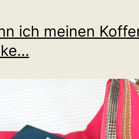
n ich meinen Koffe
cke…