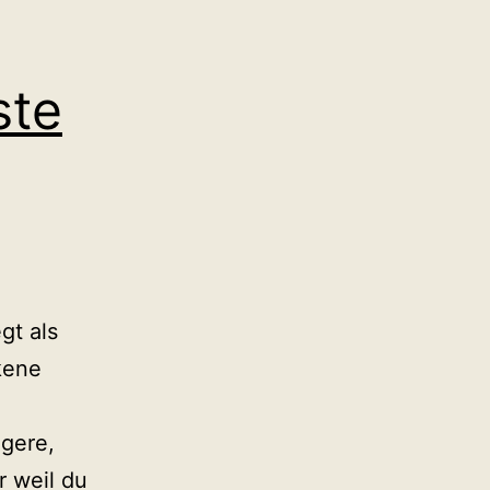
ste
gt als
kene
ngere,
r weil du