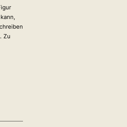
Figur
 kann,
schreiben
. Zu