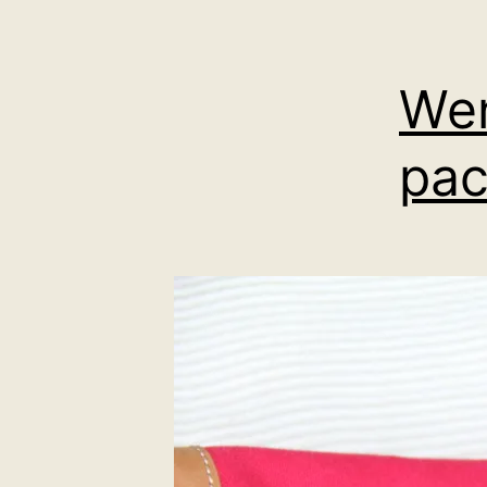
Wen
pa