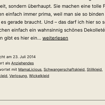
lzeit, sondern überhaupt. Sie machen eine tolle 
en einfach immer prima, weil man sie so binden
es gerade braucht. Und – das darf ich hier so 
chen einfach ein wahnsinnig schönes Dekolleté
Zu
 gibt es hier ein…
weiterlesen
gewinnen:
Ein
icht am
23. Juli 2014
Wickelkleid
ert als
Anziehendes
von
wortet mit
MamaLicious
,
Schwangerschaftskleid
,
Stillkleid
,
leid
,
Verlosung
,
Wickelkleid
mamalicious