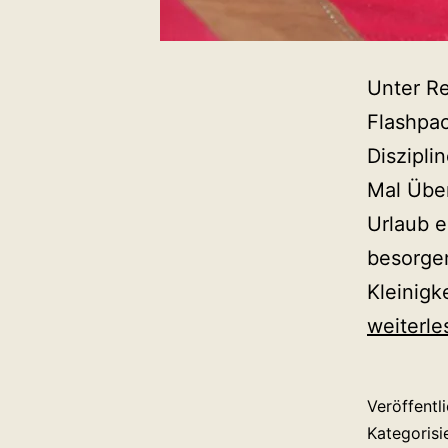
Unter Re
Flashpac
Diszipli
Mal Über
Urlaub e
besorgen
Kleinig
weiterle
Veröffentl
Kategorisi