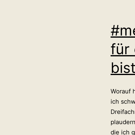
#me
für
bis
Worauf h
ich schw
Dreifac
plaudern
die ich 