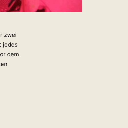
r zwei
t jedes
vor dem
ten
Wenn
ch
meinen
offer
packe…