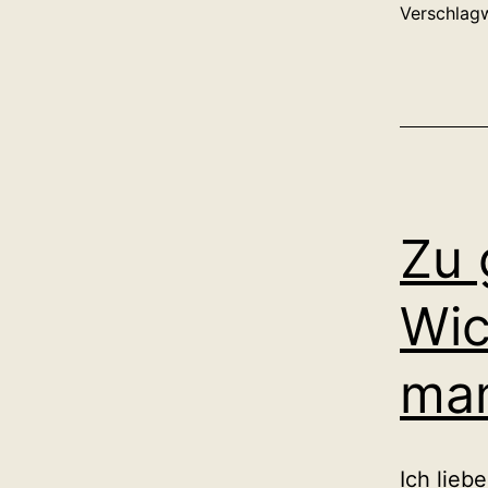
Verschlag
Zu 
Wic
mam
Ich lieb