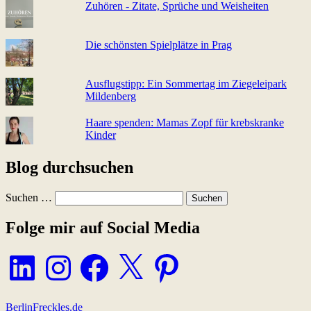
Zuhören - Zitate, Sprüche und Weisheiten
Die schönsten Spielplätze in Prag
Ausflugstipp: Ein Sommertag im Ziegeleipark
Mildenberg
Haare spenden: Mamas Zopf für krebskranke
Kinder
Blog durchsuchen
Suchen …
Folge mir auf Social Media
LinkedIn
Instagram
Facebook
X
Pinterest
BerlinFreckles.de