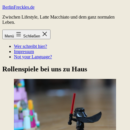
Zum
BerlinFreckles.de
Inhalt
Zwischen Lifestyle, Latte Macchiato und dem ganz normalen
springen
Leben.
Menü
Schließen
Wer schreibt hier?
Impressum
Not your Language?
Rollenspiele bei uns zu Haus