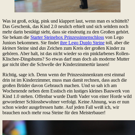
Was ist groß, eckig, pink und klappert laut, wenn man es schüttelt?
Das Geschenk, das Kind 2.0 neulich erhielt und sich seitdem noch
mehr darin bestätigt sieht, dass sie eindeutig zu den Großen gehört.
Sie bekam die
Starter Steinebox Prinzessinnenschloss
von Lego
Juniors bekommen. Sie findet
ihre Lego Duplo Steine
toll, aber die
kleinen
Steine sind
das
Zeichen zum Kreis der großen Kinder zu
gehören. Aber halt, ist das nicht wieder so ein pinkfarbenes Rollen-
Klischee-Dingsbums? So etwas darf man doch als moderne Mutter
gar nicht über die Schwelle der Kinderzimmertür lassen!
Richtig, sage ich. Denn wenn der Prinzessinnenkram erst einmal
drin ist im Kinderzimmer, muss man damit rechnen, dass auch die
großen Brüder davon Gebrauch machen. Und so sah ich am
Wochenende neben dem Esstisch ein lustiges kleines Bauwerk von
Kind 1.0 stehen. Offenbar wurde Darth Vader von einer Horde wild
gewordener Schlossbewohner verfolgt. Keine Ahnung, was er nun
schon wieder ausgefressen hatte. Auf jeden Fall weiß ich, wir
brauchen noch mehr rosa Steine für den Meisterbauer!