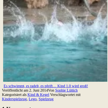
Es schwimmt, es radelt, es pfeift… Kind 1.0 wird groß!
Veröffentlicht am
2. Juni 2014
Von
Sophie Lüttich
Kategorisiert als
Kind & Kegel
Verschlagwortet mit
Kinderspielzeug
,
Lego
,
Spielzeug