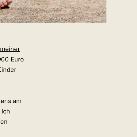
meiner
900 Euro
Kinder
.
stens am
 Ich
sen