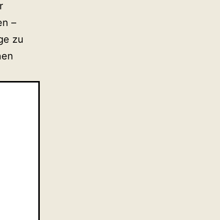
r
en –
ge zu
nen