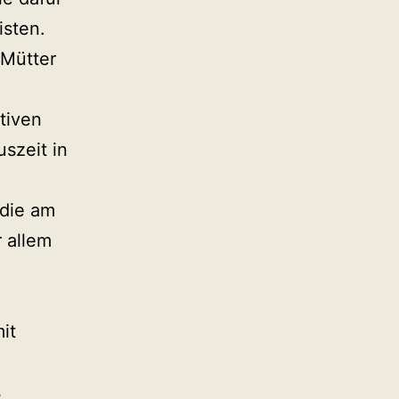
isten.
 Mütter
tiven
szeit in
die am
r allem
it
s