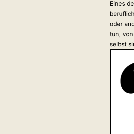
Eines de
beruflic
oder and
tun, von
selbst s