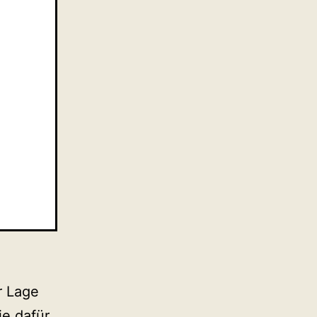
r Lage
ie dafür