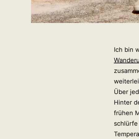
Ich bin 
Wanderu
zusammen
weiterle
Über jed
Hinter d
frühen M
schlürfe
Temperat