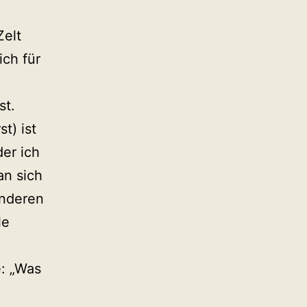
Zelt
ich für
bst.
t) ist
der ich
an sich
anderen
le
: „Was