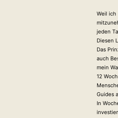
Weil ich
mitzuneh
jeden Ta
Diesen L
Das Prinz
auch Bes
mein Wan
12 Woche
Mensche
Guides a
In Woch
investier