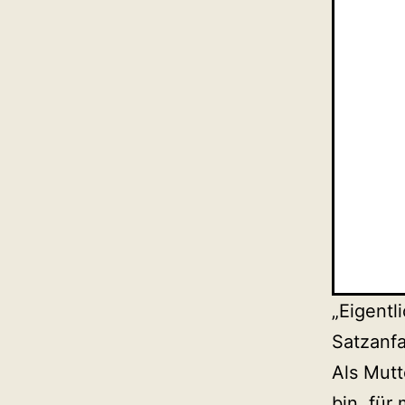
„Eigentl
Satzanf
Als Mutt
bin, für