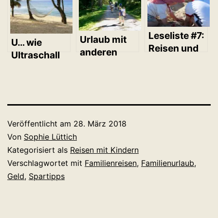
Leseliste #7:
Urlaub mit
U… wie
Reisen und
anderen
Ultraschall
Urlaub mit
Familien:
und Urlaub
Kindern.
Lohnt sich
das?
Veröffentlicht am
28. März 2018
Von
Sophie Lüttich
Kategorisiert als
Reisen mit Kindern
Verschlagwortet mit
Familienreisen
,
Familienurlaub
,
Geld
,
Spartipps